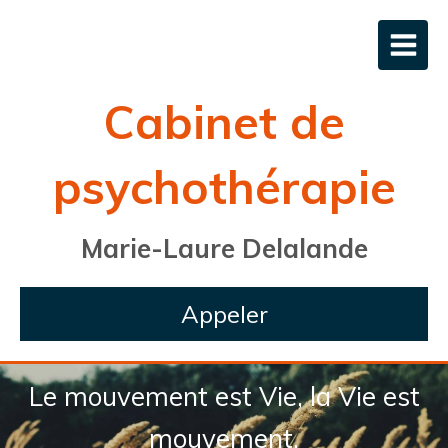
Cabinet de
psychothérapie
Marie-Laure Delalande
Appeler
Le mouvement est Vie, la Vie est
mouvement.