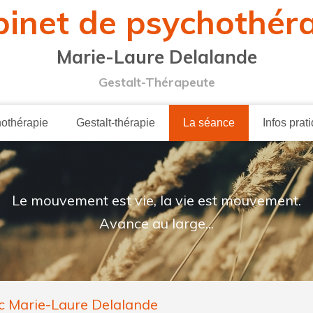
inet de psychothér
Marie-Laure Delalande
Gestalt-Thérapeute
othérapie
Gestalt-thérapie
La séance
Infos prat
Le mouvement est vie, la vie est mouvement.
Avance au large...
c Marie-Laure Delalande